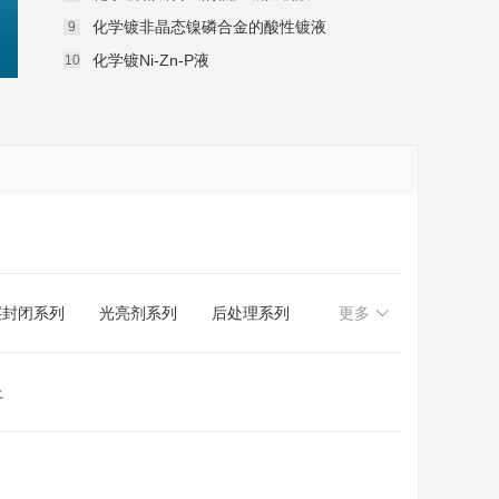
化学镀非晶态镍磷合金的酸性镀液
化学镀Ni-Zn-P液
层封闭系列
光亮剂系列
后处理系列
更多
上