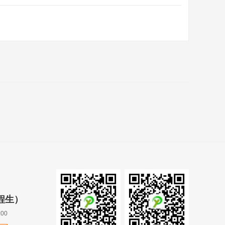
（程生）
00