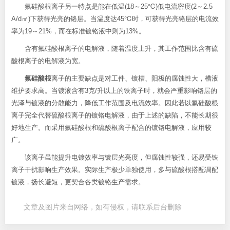
氟硅酸根离子另一特点是能在低温(18～25℃)低电流密度(2～2.5
A/d㎡)下获得光亮的铬层。当温度达45℃时，可获得光亮铬层的电流效
率为19～21%，而在标准镀铬液中则为13%。
含有氟硅酸根离子的电解液，随着温度上升，其工作范围比含有硫
酸根离子的电解液为宽。
氟硅酸根
离子的主要缺点是对工件、镀槽、阳极的腐蚀性大，槽液
维护要求高。当镀液含有3克/升以上的铁离子时，就会严重影响铬层的
光泽与镀液的分散能力，降低工作范围及电流效率。因此若以氟硅酸根
离子完全代替硫酸根离子的镀铬电解液，由于上述的缺陷，不能长期很
好地生产。而采用氟硅酸根和硫酸根离子配合的镀铬电解液，应用较
广。
该离子虽能提升电镀效率与镀层光亮度，但腐蚀性较强，还易受铁
离子干扰影响生产效果。实际生产极少单独使用，多与硫酸根搭配调配
镀液，扬长避短，更契合各类镀铬生产需求。
文章及图片来自网络，如有侵权，请联系后台删除