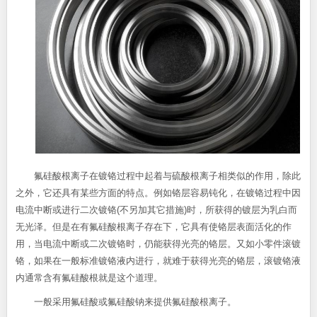
氟硅酸根离子在镀铬过程中起着与硫酸根离子相类似的作用，除此
之外，它还具有某些方面的特点。例如铬层容易钝化，在镀铬过程中因
电流中断或进行二次镀铬(不另加其它措施)时，所获得的镀层为乳白而
无光泽。但是在有氟硅酸根离子存在下，它具有使铬层表面活化的作
用，当电流中断或二次镀铬时，仍能获得光亮的铬层。又如小零件滚镀
铬，如果在一般标准镀铬液内进行，就难于获得光亮的铬层，滚镀铬液
内通常含有氟硅酸根就是这个道理。
一般采用氟硅酸或氟硅酸钠来提供氟硅酸根离子。