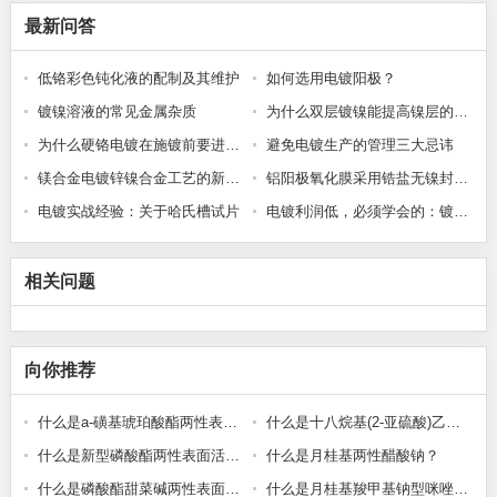
最新问答
低铬彩色钝化液的配制及其维护
如何选用电镀阳极？
镀镍溶液的常见金属杂质
为什么双层镀镍能提高镍层的防护性能?
为什么硬铬电镀在施镀前要进行预热处理?
避免电镀生产的管理三大忌讳
镁合金电镀锌镍合金工艺的新突破
铝阳极氧化膜采用锆盐无镍封闭发白问题的研究
电镀实战经验：关于哈氏槽试片
电镀利润低，必须学会的：镀层厚度控制与成本计算方法
相关问题
向你推荐
什么是a-磺基琥珀酸酯两性表面活性剂？
什么是十八烷基(2-亚硫酸)乙基二甲基铵？
什么是新型磷酸酯两性表面活性剂？
什么是月桂基两性醋酸钠？
什么是磷酸酯甜菜碱两性表面活性剂？
什么是月桂基羧甲基钠型咪唑啉酯酸盐？