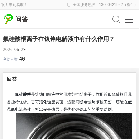
欢迎来到易镀！
全国
服务热线：
13600421922（程生）
氟硅酸根离子在镀铬电解液中有什么作用？
2026-05-29
46
浏览人数
回答
氟硅酸根
是镀铬电解液中常用功能性阴离子，作用近似硫酸根且具
备独特优势。它可活化镀层表面，适配间断电镀与滚镀工艺，还能在低
温低电流条件下析出光亮铬层，是优化镀铬工艺的重要助剂。