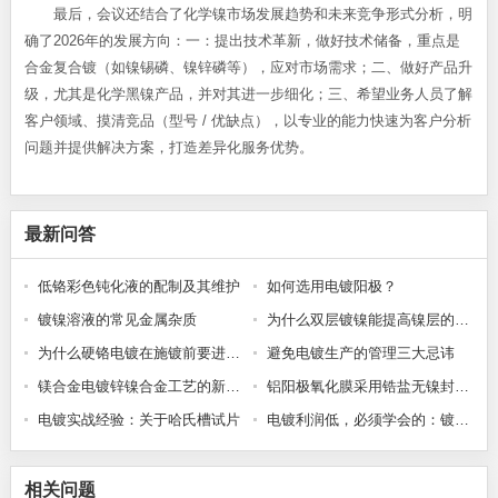
最后，会议还结合了化学镍市场发展趋势和未来竞争形式分析，明
确了2026年的发展方向：一：提出技术革新，做好技术储备，重点是
合金复合镀（如镍锡磷、镍锌磷等），应对市场需求；二、做好产品升
级，尤其是化学黑镍产品，并对其进一步细化；三、希望业务人员了解
客户领域、摸清竞品（型号 / 优缺点），以专业的能力快速为客户分析
问题并提供解决方案，打造差异化服务优势。
最新问答
低铬彩色钝化液的配制及其维护
如何选用电镀阳极？
镀镍溶液的常见金属杂质
为什么双层镀镍能提高镍层的防护性能?
为什么硬铬电镀在施镀前要进行预热处理?
避免电镀生产的管理三大忌讳
镁合金电镀锌镍合金工艺的新突破
铝阳极氧化膜采用锆盐无镍封闭发白问题的研究
电镀实战经验：关于哈氏槽试片
电镀利润低，必须学会的：镀层厚度控制与成本计算方法
相关问题