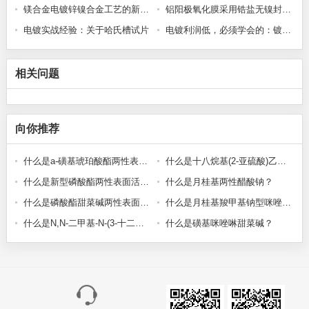
镁合金电镀锌镍合金工艺的新突破
铝阳极氧化膜采用锆盐无镍封闭发白问题的研究
电镀实战经验：关于哈氏槽试片
电镀利润低，必须学会的：镀层厚度控制与成本计算方法
相关问题
向你推荐
什么是a-磺基琥珀酸酯两性表面活性剂？
什么是十八烷基(2-亚硫酸)乙基二甲基铵？
什么是新型磷酸酯两性表面活性剂？
什么是月桂基两性醋酸钠？
什么是磷酸酯甜菜碱两性表面活性剂？
什么是月桂基羧甲基钠型咪唑啉酯酸盐？
什么是N,N-二甲基-N-(3-十二烷氧基-2-羟基丙基)甜菜碱？
什么是磺基咪唑啉甜菜碱？