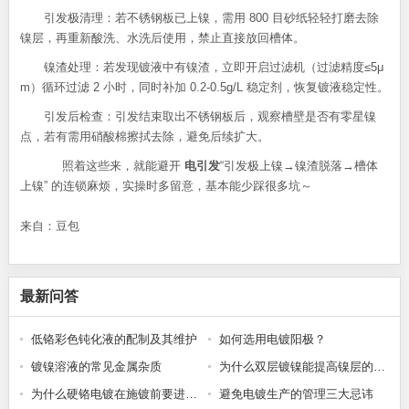
引发极清理：若不锈钢板已上镍，需用 800 目砂纸轻轻打磨去除
镍层，再重新酸洗、水洗后使用，禁止直接放回槽体。
镍渣处理：若发现镀液中有镍渣，立即开启过滤机（过滤精度≤5μ
m）循环过滤 2 小时，同时补加 0.2-0.5g/L 稳定剂，恢复镀液稳定性。
引发后检查：引发结束取出不锈钢板后，观察槽壁是否有零星镍
点，若有需用硝酸棉擦拭去除，避免后续扩大。
照着这些来，就能避开
电引发
“引发极上镍→镍渣脱落→槽体
上镍” 的连锁麻烦，实操时多留意，基本能少踩很多坑～
来自：豆包
最新问答
低铬彩色钝化液的配制及其维护
如何选用电镀阳极？
镀镍溶液的常见金属杂质
为什么双层镀镍能提高镍层的防护性能?
为什么硬铬电镀在施镀前要进行预热处理?
避免电镀生产的管理三大忌讳