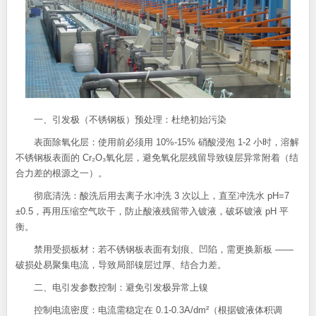
一、引发极（不锈钢板）预处理：杜绝初始污染
表面除氧化层：使用前必须用 10%-15% 硝酸浸泡 1-2 小时，溶解
不锈钢板表面的 Cr₂O₃氧化层，避免氧化层残留导致镍层异常附着（结
合力差的根源之一）。
彻底清洗：酸洗后用去离子水冲洗 3 次以上，直至冲洗水 pH=7
±0.5，再用压缩空气吹干，防止酸液残留带入镀液，破坏镀液 pH 平
衡。
禁用受损板材：若不锈钢板表面有划痕、凹陷，需更换新板 ——
破损处易聚集电流，导致局部镍层过厚、结合力差。
二、电引发参数控制：避免引发极异常上镍
控制电流密度：电流需稳定在 0.1-0.3A/dm²（根据镀液体积调