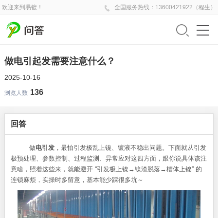
欢迎来到易镀！
全国
服务热线：
13600421922（程生）
做电引起发需要注意什么？
2025-10-16
136
浏览人数
回答
做
电引发
，最怕引发极乱上镍、镀液不稳出问题。下面就从引发
极预处理、参数控制、过程监测、异常应对这四方面，跟你说具体该注
意啥，照着这些来，就能避开 “引发极上镍→镍渣脱落→槽体上镍” 的
连锁麻烦，实操时多留意，基本能少踩很多坑～