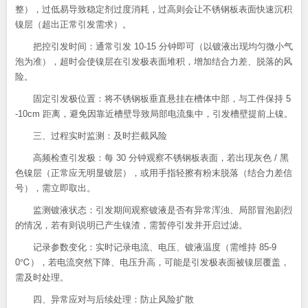
整），过低易导致稳定剂过度消耗，过高则会让不锈钢板表面快速沉积
镍层（超出正常引发需求）。
把控引发时间：通常引发 10-15 分钟即可（以镀液出现均匀微小气
泡为准），超时会使镍层在引发极表面堆积，增加结合力差、脱落的风
险。
固定引发极位置：将不锈钢板垂直悬挂在槽体中部，与工件保持 5
-10cm 距离，避免因靠近槽壁导致局部电流集中，引发槽壁提前上镍。
三、过程实时监测：及时拦截风险
高频检查引发极：每 30 分钟观察不锈钢板表面，若出现灰色 / 黑
色镍层（正常应无明显镀层），或用手指轻擦有粉末脱落（结合力差信
号），需立即取出。
监测镀液状态：引发期间观察镀液是否有异常浑浊、局部冒泡剧烈
的情况，若有则说明已产生镍渣，需暂停引发并开启过滤。
记录参数变化：实时记录电流、电压、镀液温度（需维持 85-9
0℃），若电流突然下降、电压升高，可能是引发极表面被镍层覆盖，
需及时处理。
四、异常应对与后续处理：防止风险扩散