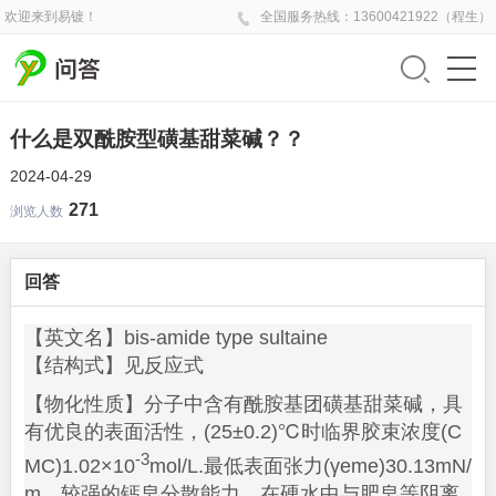
欢迎来到易镀！
全国
服务热线：
13600421922（程生）
什么是双酰胺型磺基甜菜碱？？
2024-04-29
271
浏览人数
回答
【英文名】bis-amide type sultaine
【结构式】见反应式
【物化性质】分子中含有酰胺基团磺基甜菜碱，具
有优良的表面活性，(25±0.2)℃时临界胶束浓度(C
-3
MC)1.02×10
mol/L.最低表面张力(γeme)30.13mN/
m。较强的钙皂分散能力，在硬水中与肥皂等阴离