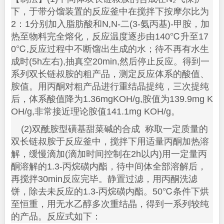
下，于带分馏装置的反应釜中在搅拌下按摩尔比为
2：1分别加入脂肪酸和N,N-二(3-氨丙基)-甲胺，加
热至物料完全熔化，反应温度逐步由140℃升至17
0℃,反应过程中不断馏出生成的水；待不再有水生
成时(5h左右),抽真空20min,然后停止反应。得到一
系列双长链叔胺的粗产品，测定反应体系的酸
值、
胺值。用丙酮对粗产品进行重结晶提纯
，
三次提纯
后，体系酸值降为1.36mgKOH/g,胺值为139.9mg K
OH/g,非常
接近理论胺值141.1mg KOH/g。
(2)双酰胺型磺基甜菜碱的合成 称取一定质量的
双长链叔胺于反应釜中，搅拌下用适量丙酮加热溶
解，缓慢滴加(滴加时间控制在2h以内)用一定量丙
酮溶解的1.3-丙烷磺内酯，待中间体全部溶解后，
再搅拌30min反应完毕。静置过滤，用丙酮洗滤
饼，除去未反应的1
.
3-丙烷磺内酯。50℃条件下烘
至恒重，用无水乙醇多次重结晶，得到一系列较纯
的产品。反应式如下：