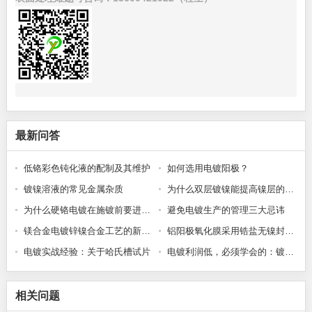
最新问答
低铬彩色钝化液的配制及其维护
如何选用电镀阳极？
镀镍溶液的常见金属杂质
为什么双层镀镍能提高镍层的防护性能?
为什么硬铬电镀在施镀前要进行预热处理?
避免电镀生产的管理三大忌讳
镁合金电镀锌镍合金工艺的新突破
铝阳极氧化膜采用锆盐无镍封闭发白问题的研究
电镀实战经验：关于哈氏槽试片
电镀利润低，必须学会的：镀层厚度控制与成本计算方法
相关问题