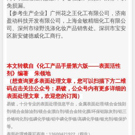
免损漏。
【参考生产企业】广州花之王化工有限公司，济南
盈动科技开发有限公司，上海金敏精细化工有限公
司、深州市绿野洗涤化妆产品销售处。深圳市宝安
区新安健德威化工商行。
本文转载自《化工产品手册第六版——表面活性
剂》编著 朱领地
（想查询更多表面处理文章，您可以扫描下方二维
码点击关注公众号：易镀，公众号内有更多详细的
表面处理文章，欢迎您的订阅）
易镀，十分专业的表面处理信息平台，金属表面处理/镁合金蚀刻
剂/镁合金除油剂/镁合金漂白剂/镁合金转化膜/环保铝除灰剂/铝三
价铬钝化剂/低磷化学镍/铝中磷化学镍/高磷化学镍/银光剂/银保护
等。
表面处理难题可咨询：13600421922（程生）