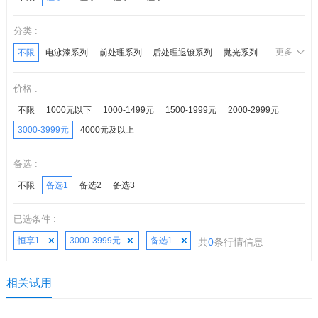
分类 :
更多
不限
电泳漆系列
前处理系列
后处理退镀系列
抛光系列
化学镍系列
锌钝化系列
镀层封闭系列
光亮剂系列
价格 :
后处理系列
不限
1000元以下
1000-1499元
1500-1999元
2000-2999元
3000-3999元
4000元及以上
备选 :
不限
备选1
备选2
备选3
已选条件 :
恒享1
3000-3999元
备选1
共
0
条行情信息
相关试用