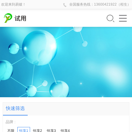
欢迎来到易镀！
全国
服务热线：
13600421922（程生）
快速筛选
品牌 :
不限
恒享1
恒享2
恒享3
恒享4