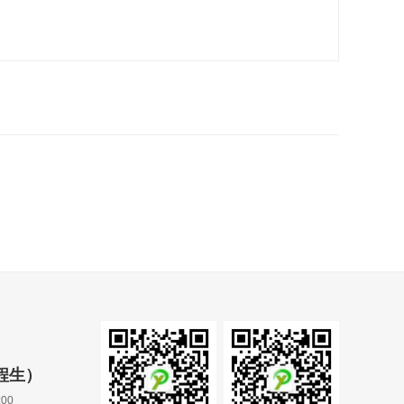
（程生）
00