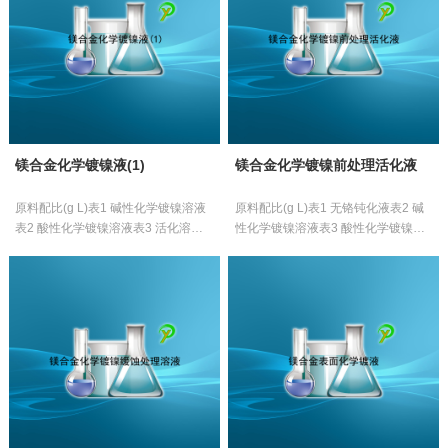
镁合金化学镀镍液(1)
镁合金化学镀镍前处理活化液
原料配比(g L)表1 碱性化学镀镍溶液
原料配比(g L)表1 无铬钝化液表2 碱
表2 酸性化学镀镍溶液表3 活化溶液
性化学镀镍溶液表3 酸性化学镀镍溶
[制备方法](1)碱性化学镀镍溶液的制
液[制备方法](1)无铬钝化液的制备:取
备:将各组分分别用少量水溶解，...
高锰酸钾、磷酸二氢铵、氟化氢...