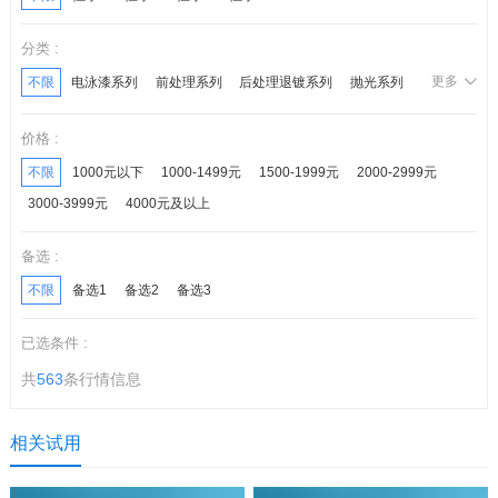
分类 :
更多
不限
电泳漆系列
前处理系列
后处理退镀系列
抛光系列
化学镍系列
锌钝化系列
镀层封闭系列
光亮剂系列
价格 :
后处理系列
不限
1000元以下
1000-1499元
1500-1999元
2000-2999元
3000-3999元
4000元及以上
备选 :
不限
备选1
备选2
备选3
已选条件 :
共
563
条行情信息
相关试用