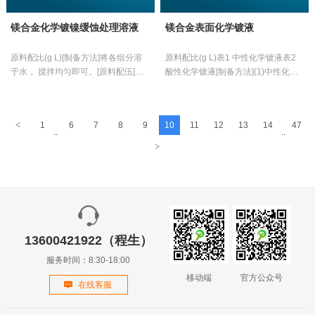
镁合金化学镀镍缓蚀处理溶液
镁合金表面化学镀液
原料配比(g L)[制备方法]将各组分溶
原料配比(g L)表1 中性化学镀液表2
于水， 搅拌均匀即可。[原料配伍]本
酸性化学镀液[制备方法](1)中性化学
品各组分配比范围为(g L) : 2NiCO3
镀液的制备:先将各组分分别用少量水
3Ni (OH) 2·4H2O11~13、HF...
溶解，然后混合稀释至1L，用浓...
<
1
6
7
8
9
10
11
12
13
14
47
..
..
>
13600421922（程生）
服务时间：8:30-18:00
移动端
官方公众号
在线客服