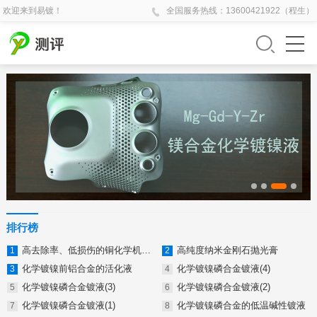
欢迎来到易镀！
全国
服务热线：
13600421922（程生）
排行榜
高去除率、低损伤的铜化学机械抛光液
高纯度纳米金刚石抛光膏
化学镀镍前铝合金的活化液
化学镀镍磷合金镀液(4)
化学镀镍磷合金镀液(3)
化学镀镍磷合金镀液(2)
化学镀镍磷合金镀液(1)
化学镀镍磷合金的低温碱性镀液