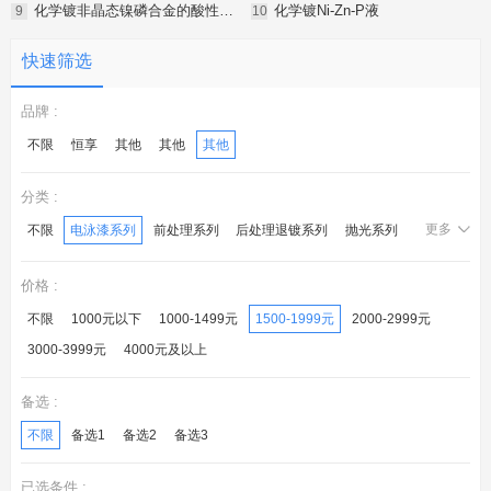
化学镀非晶态镍磷合金的酸性镀液
化学镀Ni-Zn-P液
快速筛选
品牌 :
不限
恒享
其他
其他
其他
分类 :
更多
不限
电泳漆系列
前处理系列
后处理退镀系列
抛光系列
化学镍系列
锌钝化系列
镀层封闭系列
光亮剂系列
价格 :
后处理系列
电镀液系列
转化膜系列
不限
1000元以下
1000-1499元
1500-1999元
2000-2999元
3000-3999元
4000元及以上
备选 :
不限
备选1
备选2
备选3
已选条件 :