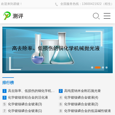
欢迎来到易镀！
全国
服务热线：
13600421922（程生）
排行榜
高去除率、低损伤的铜化学机械抛光液
高纯度纳米金刚石抛光膏
化学镀镍前铝合金的活化液
化学镀镍磷合金镀液(4)
化学镀镍磷合金镀液(3)
化学镀镍磷合金镀液(2)
化学镀镍磷合金镀液(1)
化学镀镍磷合金的低温碱性镀液