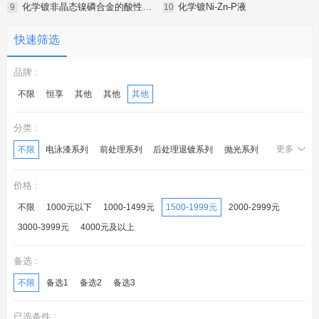
化学镀非晶态镍磷合金的酸性镀液
化学镀Ni-Zn-P液
快速筛选
品牌 :
不限
恒享
其他
其他
其他
分类 :
更多
不限
电泳漆系列
前处理系列
后处理退镀系列
抛光系列
化学镍系列
锌钝化系列
镀层封闭系列
光亮剂系列
价格 :
后处理系列
电镀液系列
转化膜系列
不限
1000元以下
1000-1499元
1500-1999元
2000-2999元
3000-3999元
4000元及以上
备选 :
不限
备选1
备选2
备选3
已选条件 :