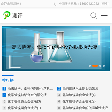
欢迎来到易镀！
全国
服务热线：
13600421922（程生）
排行榜
高去除率、低损伤的铜化学机械抛光液
高纯度纳米金刚石抛光膏
化学镀镍前铝合金的活化液
化学镀镍磷合金镀液(4)
化学镀镍磷合金镀液(3)
化学镀镍磷合金镀液(2)
化学镀镍磷合金镀液(1)
化学镀镍磷合金的低温碱性镀液