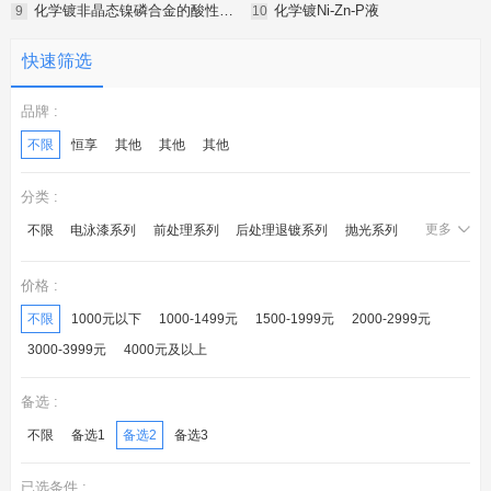
化学镀非晶态镍磷合金的酸性镀液
化学镀Ni-Zn-P液
快速筛选
品牌 :
不限
恒享
其他
其他
其他
分类 :
更多
不限
电泳漆系列
前处理系列
后处理退镀系列
抛光系列
化学镍系列
锌钝化系列
镀层封闭系列
光亮剂系列
价格 :
后处理系列
电镀液系列
转化膜系列
不限
1000元以下
1000-1499元
1500-1999元
2000-2999元
3000-3999元
4000元及以上
备选 :
不限
备选1
备选2
备选3
已选条件 :