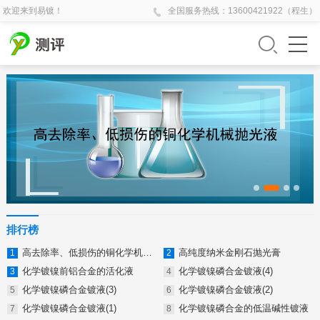
欢迎来到易镀！
全国
服务热线：
13600421922（程生）
排行榜
高去除率、低损伤的铜化学机械抛光液
高纯度纳米金刚石抛光膏
化学镀镍前铝合金的活化液
化学镀镍磷合金镀液(4)
化学镀镍磷合金镀液(3)
化学镀镍磷合金镀液(2)
化学镀镍磷合金镀液(1)
化学镀镍磷合金的低温碱性镀液