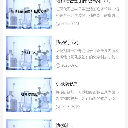
铝和铝合金的阳极氧化（1）
在现代工业与日常生活的众多领域，铝
和铝合金凭借质轻、强度高、耐腐蚀等
特性，已然成为不可或缺的材料。然
2025-08-11
而，看似完美的它们，仍需进一步...
防锈剂（2）
防锈剂是一种专门用于防止金属表面发
生锈蚀（氧化腐蚀）的化学制剂，其核
心作用是通过物理或化学方式隔绝金属
2025-07-14
与腐蚀性介质（如水、氧气、酸...
机械防锈剂
机械防锈剂，可以很好的将金属表面与
外界物质隔开，起到隔离的效果，今天
给大家推荐的几款防锈剂适用于机械及
2025-06-09
金属制品长时间防锈，也适合多...
防锈油1