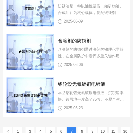
防锈油是一种以油性基质（如矿物油、
合成油）为核心载体，复配缓蚀剂、成
膜剂等添加剂的金属防护产品，其作用
2025-06-09
机制与含溶剂防锈剂既有共性，...
含溶剂的防锈剂
含溶剂的防锈剂通过溶剂的物理化学特
性，在金属防护中发挥多重关键作用，
好比如溶解分散、渗透润湿、成膜促
2025-06-06
进、表面清洁和环境适应作用。下...
铝轮毂无氰镀铜电镀液
本品铝轮毂无氰镀铜电镀液，沉积速率
快、镀层填平度高至75％、不易产生针
孔、内应力低、富延展性，无氰化物气
2025-05-23
体产生，环保无毒，下面...
<
1
3
4
5
6
7
8
9
10
11
30