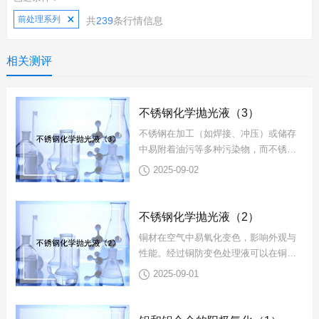
前处理系列
共
239
条行情信息
相关测评
不锈钢化学抛光液（3）
不锈钢在加工（如焊接、冲压）或储存
中易附着油污等多种污染物，而不锈钢
化学抛光液的核心是 “清洁去污”，为后
2025-09-02
续加工或使用奠定基础。那...
不锈钢化学抛光液（2）
铜材在空气中易氧化变色，影响外观与
性能。经过铜防变色处理液可以在铜表
面形成致密保护膜，阻止氧气、水汽等
2025-09-01
侵蚀，延缓氧化变色进程，同时...