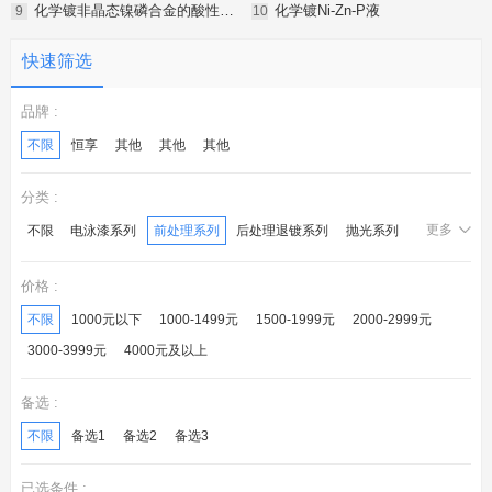
化学镀非晶态镍磷合金的酸性镀液
化学镀Ni-Zn-P液
快速筛选
品牌 :
不限
恒享
其他
其他
其他
分类 :
更多
不限
电泳漆系列
前处理系列
后处理退镀系列
抛光系列
化学镍系列
锌钝化系列
镀层封闭系列
光亮剂系列
价格 :
后处理系列
电镀液系列
转化膜系列
不限
1000元以下
1000-1499元
1500-1999元
2000-2999元
3000-3999元
4000元及以上
备选 :
不限
备选1
备选2
备选3
已选条件 :