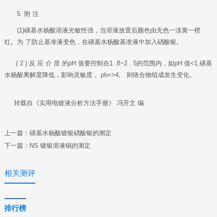
5. 附 注
(1)磺基水杨酸溶液光敏性强，当溶液放置后颜色由无色一淡黄一橙
红。为 了防止基准液变色，在磺基水杨酸基准液中加入硝酸银。
( 2 ) 反 应 介 质 的pH 值要控制在1 .8~2 . 5的范围内，如pH 值<1,磺基
水杨酸离解度降低，影响灵敏度， ph=>4, 则络合物组成发生变化。
转载自《实用电镀液分析方法手册》 冯开文 编
上一篇：
磺基水杨酸镀银硝酸银的测定
下一篇：
NS 镀银溶液铜的测定
相关测评
排行榜