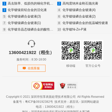
高去除率、低损伤的铜化学机械抛光液
高纯度纳米金刚石抛光膏
化学镀镍前铝合金的活化液
化学镀镍磷合金镀液(4)
化学镀镍磷合金镀液(3)
化学镀镍磷合金镀液(2)
化学镀镍磷合金镀液(1)
化学镀镍磷合金的低温碱性镀液
化学镀非晶态镍磷合金的酸性镀液
化学镀Ni-Zn-P液
13600421922（程生）
服务时间：8:30-18:00
移动端
官方公众号
在线客服
Copyright © 2021 深圳市恒享表面处理技术有限公司 All Rights Reserved
备案号：
粤ICP备09192382号
技术支持：
易百讯
-
深圳网站建设
电话：
13600421922（程生）
地址：深圳市松岗街道红星社区松瑞路朗廷大厦7楼