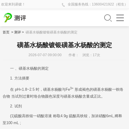
欢迎来到易镀！
全国
服务热线：
13600421922（程生）
首页
>
测评
>
磺基水杨酸镀银磺基水杨酸的测定
磺基水杨酸镀银磺基水杨酸的测定
2026-07-07 09:00:00 作者： 浏览：
17
次
一 、磺基水杨酸的测定
1. 方法摘要
3+
在 pH=1.8~2.5 时，磺基水杨酸与Fe
形成褐色的磺基水杨酸一铁络
合物 当试剂过量时络合物颜色深度与磺基水杨酸含量成正比。
2. 试剂
(1)硫酸高铁铵一硝酸溶液 称取4.9g 硫酸高铁铵，加浓硝酸6mL,稀释
至100 mL ;