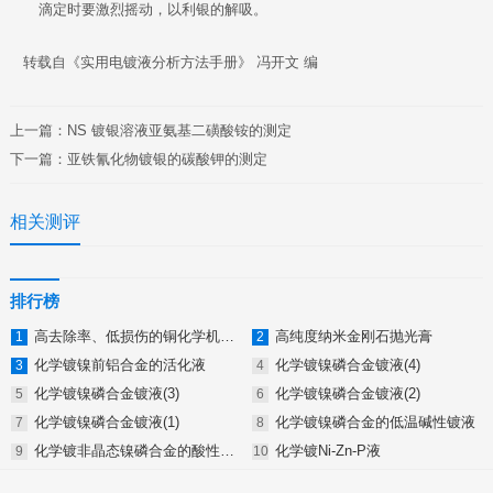
滴定时要激烈摇动，以利银的解吸。
转载自《实用电镀液分析方法手册》 冯开文 编
上一篇：
NS 镀银溶液亚氨基二磺酸铵的测定
下一篇：
亚铁氰化物镀银的碳酸钾的测定
相关测评
排行榜
高去除率、低损伤的铜化学机械抛光液
高纯度纳米金刚石抛光膏
化学镀镍前铝合金的活化液
化学镀镍磷合金镀液(4)
化学镀镍磷合金镀液(3)
化学镀镍磷合金镀液(2)
化学镀镍磷合金镀液(1)
化学镀镍磷合金的低温碱性镀液
化学镀非晶态镍磷合金的酸性镀液
化学镀Ni-Zn-P液