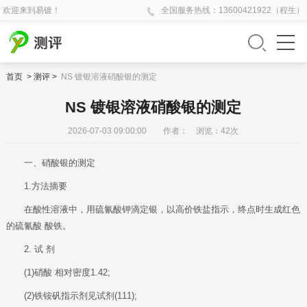
欢迎来到易镀！
全国
服务热线：
13600421922（程生）
首页
>
测评
>
NS 镀银溶液硝酸银的测定
NS 镀银溶液硝酸银的测定
2026-07-03 09:00:00 作者： 浏览：
42
次
一、硝酸银的测定
1.方法摘要
在酸性溶液中，用硫氰酸钾滴定银，以高价铁盐指示，终点时生成红色
的硫
氰酸
酸铁。
2. 试 剂
(1)硝酸 相对密度1.42;
(2)铁铵矾指示剂见试剂(111);