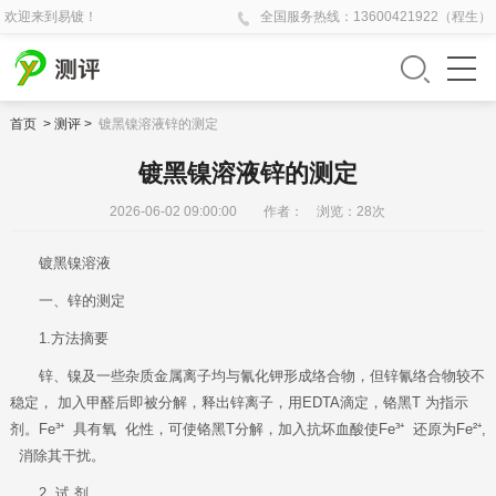
欢迎来到易镀！
全国
服务热线：
13600421922（程生）
首页
>
测评
>
镀黑镍溶液锌的测定
镀黑镍溶液锌的测定
2026-06-02 09:00:00 作者： 浏览：
28
次
镀黑镍溶液
一、锌的测定
1.方法摘要
锌、镍及一些杂质金属离子均与氰化钾形成络合物，但锌氰络合物较不
稳定， 加入甲醛后即被分解，释出锌离子，用EDTA滴定，铬黑T 为指示
剂。Fe³
⁺
具有氧 化性，可使铬黑T分解，加入抗坏血酸使Fe³
⁺
还原为Fe²⁺,
消除其干扰。
2. 试 剂