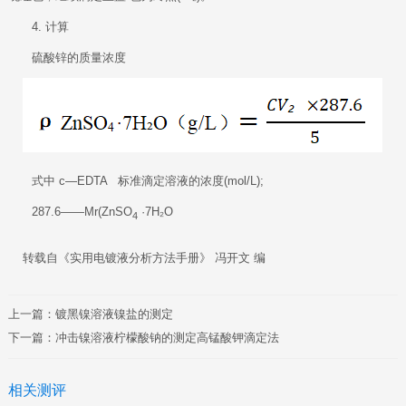
4. 计算
硫酸锌的质量浓度
式中 c—EDTA 标准滴定溶液的浓度(mol/L);
287.6——Mr(ZnSO
·7H₂O
4
转载自《实用电镀液分析方法手册》 冯开文 编
上一篇：
镀黑镍溶液镍盐的测定
下一篇：
冲击镍溶液柠檬酸钠的测定高锰酸钾滴定法
相关测评