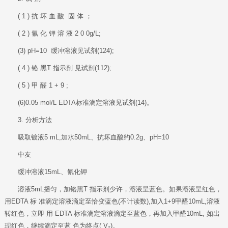
( 1 ) 抗 坏 血 酸 固 体 ；
( 2 ) 氰 化 钾 溶 液 2 0 0g/L;
(3) pH=10 缓冲溶液见试剂(124);
( 4 ) 铬 黑T 指示剂 见试剂(112);
( 5 ) 甲 醛 1 + 9 ;
(6)0.05 mol/L EDTA标准滴定溶液见试剂(14)。
3. 分析方法
吸取镀液5 mL,加水50mL、抗坏血酸约0.2g、pH=10
中友
缓冲溶液15mL、氰化钾
溶液5mL摇匀，加铬黑T 指示剂少许，溶液呈蓝色。如果溶液呈红色，
用EDTA 标 准滴定溶液滴定至恰变蓝色(不计读数),加入1+9甲醛10mL,溶液
转红色，立即 用 EDTA 标准滴定溶液滴定至蓝色，再加入甲醛10mL, 如出
现红色，继续滴定至蓝 色为终点( V₂)。