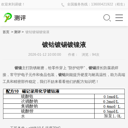
欢迎来到易镀！
全国
服务热线：
13600421922（程生）
首页
>
测评
>
镀钴镀锡镀镍液
镀钴镀锡镀镍液
2026-01-12 10:00:00 作者： 浏览：
94
次
镀镍
主打防锈耐磨，给零件穿上 “防护铠甲”，
镀锡
擅长防腐易焊
接，常守护电子元件和食品包装，
镀钴
则能提升硬度与耐高温性，助力高端
工具和精密部件稳定，我们不妨来看看他们的配方知识吧！