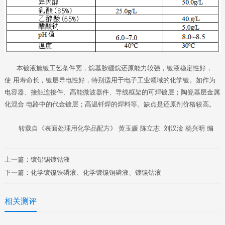
本镀液施镀工艺条件宽，烷基胺硼烷还原能力较强，镀液稳定性好，
使 用寿命长，镀层导电性好，特别适用于电子工业领域的化学镀。如作为
电容
器、接触连接件、高能微波器件、导线框架的可焊镀层；陶瓷基层金属
化混合 电路中的代金镀层；高温钎焊的焊料等。缺点是还原剂价格较高。
转载自《表面处理用化学品配方》 黄玉媛 陈立志 刘汉淦 杨兴明 编
上一篇：
镀铅锡镀钴液
下一篇：
化学镀镍铁磷液、化学镀镍铜磷液、镀镍钴液
相关测评